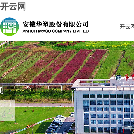
开云网
开云
闻