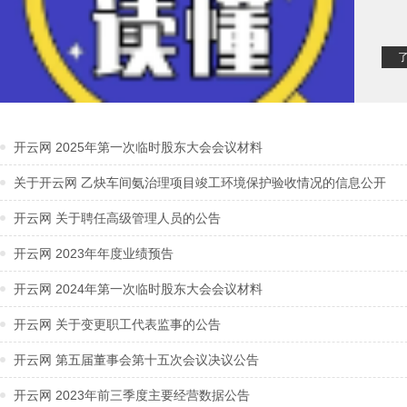
开云网 2025年第一次临时股东大会会议材料
关于开云网 乙炔车间氨治理项目竣工环境保护验收情况的信息公开
开云网 关于聘任高级管理人员的公告
开云网 2023年年度业绩预告
开云网 2024年第一次临时股东大会会议材料
开云网 关于变更职工代表监事的公告
开云网 第五届董事会第十五次会议决议公告
开云网 2023年前三季度主要经营数据公告