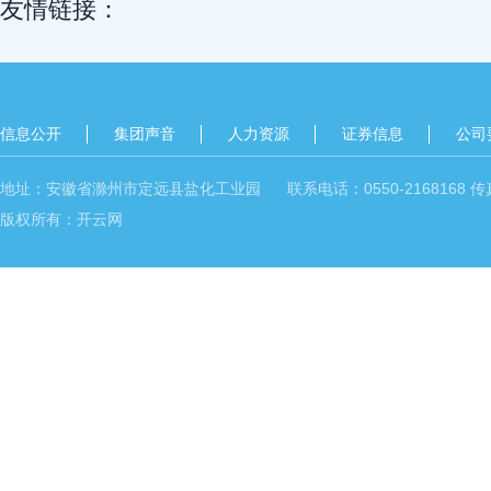
友情链接：
信息公开
集团声音
人力资源
证券信息
公司
地址：安徽省滁州市定远县盐化工业园 联系电话：0550-2168168 传真：05
版权所有：开云网