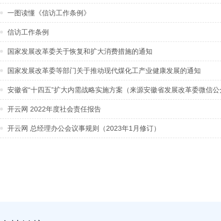
一图读懂《信访工作条例》
信访工作条例
国家发展改革委关于恢复和扩大消费措施的通知
国家发展改革委等部门关于推动现代煤化工产业健康发展的通知
安徽省“十四五”扩大内需战略实施方案（来源安徽省发展改革委微信公
开云网 2022年度社会责任报告
开云网 总经理办公会议事规则（2023年1月修订）