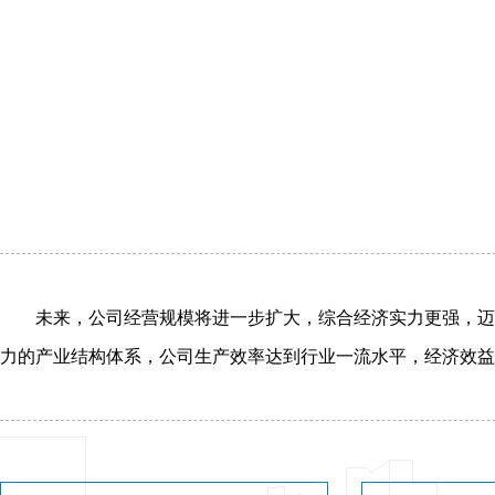
未来，公司经营规模将进一步扩大，综合经济实力更强，迈
力的产业结构体系，公司生产效率达到行业一流水平，经济效益