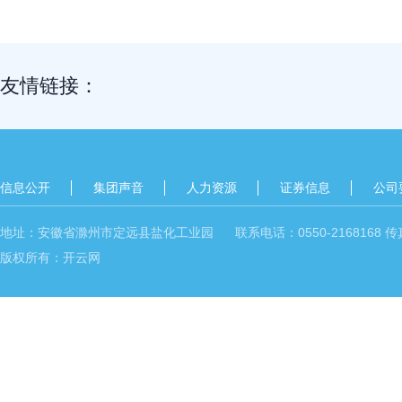
友情链接：
信息公开
集团声音
人力资源
证券信息
公司
地址：安徽省滁州市定远县盐化工业园 联系电话：0550-2168168 传真：05
版权所有：开云网