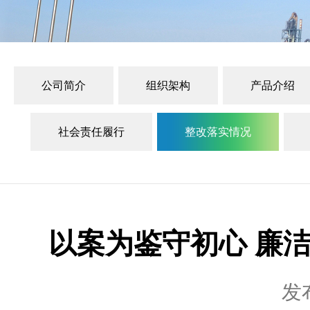
公司简介
组织架构
产品介绍
社会责任履行
整改落实情况
以案为鉴守初心 廉
发