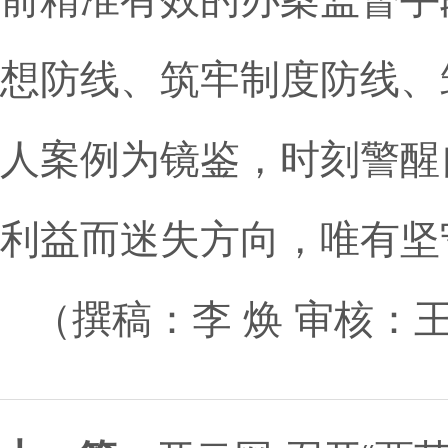
想防线、筑牢制度防线、
人案例为镜鉴，时刻警醒
利益而迷失方向，唯有坚
（撰稿：李 焕 审核：