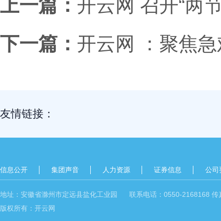
上一篇：
开云网 召开“两
下一篇：
开云网 ：聚焦急
友情链接：
信息公开
集团声音
人力资源
证券信息
公司
地址：安徽省滁州市定远县盐化工业园 联系电话：0550-2168168 传真：05
版权所有：开云网