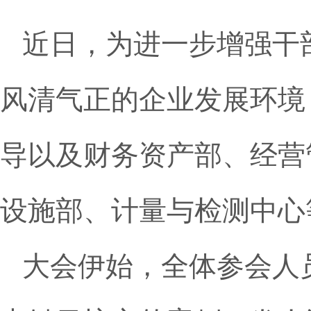
近日，为进一步增强干
风清气正的企业发展环境
导以及财务资产部、经营
设施部、计量与检测中心
大会伊始，全体参会人