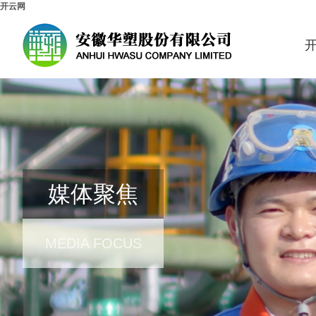
开云网
媒体聚焦
MEDIA FOCUS