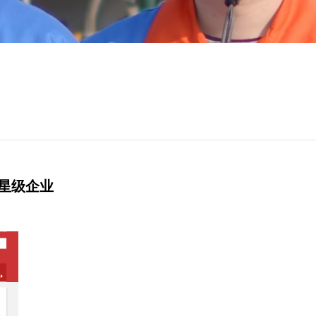
四星级企业