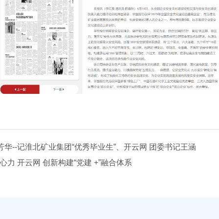
芳华--记淮北矿业集团“优秀毕业生”、开云网 团委书记王涵
力 开云网 创新构建“党建 +”融合体系