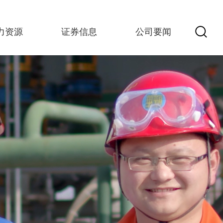
力资源
证券信息
公司要闻