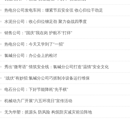
热电分公司发电车间：绷紧节后安全弦 收心归位干劲足
水泥分公司：收心归位铆足劲 聚力奋战四季度
销售公司：“国庆”我在岗 护航不“打烊”
热电分公司：今天又学到了“一招”
氯碱分公司：办公会上的检讨
秀出“微寄语” 情筑安全线：氯碱分公司打造“温情”安全文化
“战伏”有妙招:氯碱分公司巧抓制冷设备运行维保
电石分公司：下好节能降耗“先手棋”
机械动力厂开展“六五环境日”宣传活动
无为华塑：抓源头 防风险 构筑防灾减灾前沿阵地