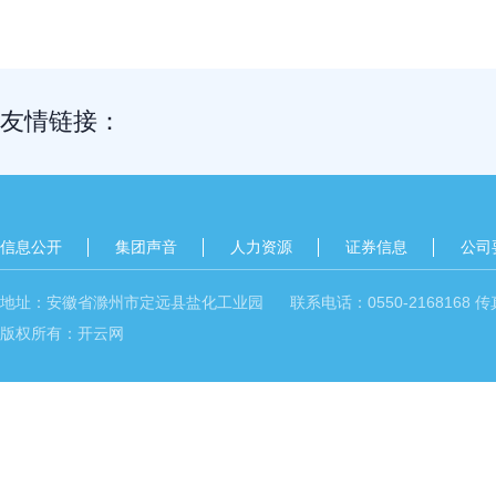
友情链接：
信息公开
集团声音
人力资源
证券信息
公司
地址：安徽省滁州市定远县盐化工业园 联系电话：0550-2168168 传真：05
版权所有：开云网