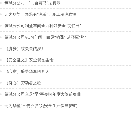
氯碱分公司：“同台赛马”见真章
无为华塑：降温有“凉策”让职工清凉度夏
氯碱分公司制盐车间全力种好安全“责任田”
氯碱分公司VCM车间：做足“功课” 从容应“烤”
（脚步）致失去的岁月
【安全征文】安全就是生命
（心意）醉美华塑四月天
（诗心）劳动者之歌
氯碱分公司立足“早”字奏响年度大修前奏曲
无为华塑“三箭齐发”为安全生产保驾护航